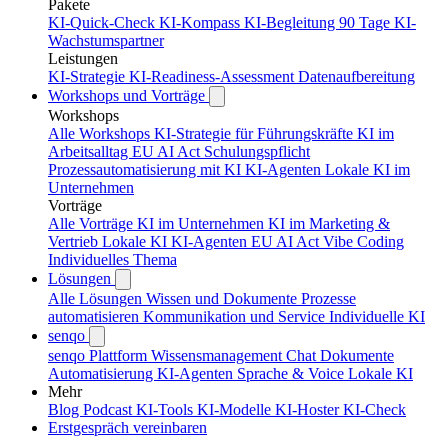
Pakete
KI-Quick-Check
KI-Kompass
KI-Begleitung 90 Tage
KI-
Wachstumspartner
Leistungen
KI-Strategie
KI-Readiness-Assessment
Datenaufbereitung
Workshops und Vorträge
Workshops
Alle Workshops
KI-Strategie für Führungskräfte
KI im
Arbeitsalltag
EU AI Act Schulungspflicht
Prozessautomatisierung mit KI
KI-Agenten
Lokale KI im
Unternehmen
Vorträge
Alle Vorträge
KI im Unternehmen
KI im Marketing &
Vertrieb
Lokale KI
KI-Agenten
EU AI Act
Vibe Coding
Individuelles Thema
Lösungen
Alle Lösungen
Wissen und Dokumente
Prozesse
automatisieren
Kommunikation und Service
Individuelle KI
senqo
senqo Plattform
Wissensmanagement
Chat
Dokumente
Automatisierung
KI-Agenten
Sprache & Voice
Lokale KI
Mehr
Blog
Podcast
KI-Tools
KI-Modelle
KI-Hoster
KI-Check
Erstgespräch vereinbaren