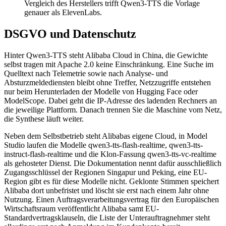
Vergleich des Herstellers trifft Qwen3-TTS die Vorlage
genauer als ElevenLabs.
DSGVO und Datenschutz
Hinter Qwen3-TTS steht Alibaba Cloud in China, die Gewichte
selbst tragen mit Apache 2.0 keine Einschränkung. Eine Suche im
Quelltext nach Telemetrie sowie nach Analyse- und
Absturzmeldediensten bleibt ohne Treffer, Netzzugriffe entstehen
nur beim Herunterladen der Modelle von Hugging Face oder
ModelScope. Dabei geht die IP-Adresse des ladenden Rechners an
die jeweilige Plattform. Danach trennen Sie die Maschine vom Netz,
die Synthese läuft weiter.
Neben dem Selbstbetrieb steht Alibabas eigene Cloud, in Model
Studio laufen die Modelle qwen3-tts-flash-realtime, qwen3-tts-
instruct-flash-realtime und die Klon-Fassung qwen3-tts-vc-realtime
als gehosteter Dienst. Die Dokumentation nennt dafür ausschließlich
Zugangsschlüssel der Regionen Singapur und Peking, eine EU-
Region gibt es für diese Modelle nicht. Geklonte Stimmen speichert
Alibaba dort unbefristet und löscht sie erst nach einem Jahr ohne
Nutzung. Einen Auftragsverarbeitungsvertrag für den Europäischen
Wirtschaftsraum veröffentlicht Alibaba samt EU-
Standardvertragsklauseln, die Liste der Unterauftragnehmer steht