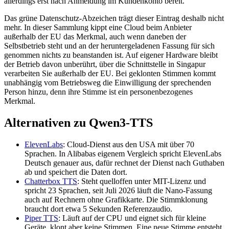
allerdings erst nach Anmeldung im Kundenkonto bereit.
Das grüne Datenschutz-Abzeichen trägt dieser Eintrag deshalb nicht
mehr. In dieser Sammlung kippt eine Cloud beim Anbieter
außerhalb der EU das Merkmal, auch wenn daneben der
Selbstbetrieb steht und an der heruntergeladenen Fassung für sich
genommen nichts zu beanstanden ist. Auf eigener Hardware bleibt
der Betrieb davon unberührt, über die Schnittstelle in Singapur
verarbeiten Sie außerhalb der EU. Bei geklonten Stimmen kommt
unabhängig vom Betriebsweg die Einwilligung der sprechenden
Person hinzu, denn ihre Stimme ist ein personenbezogenes
Merkmal.
Alternativen zu Qwen3-TTS
ElevenLabs
: Cloud-Dienst aus den USA mit über 70
Sprachen. In Alibabas eigenem Vergleich spricht ElevenLabs
Deutsch genauer aus, dafür rechnet der Dienst nach Guthaben
ab und speichert die Daten dort.
Chatterbox TTS
: Steht quelloffen unter MIT-Lizenz und
spricht 23 Sprachen, seit Juli 2026 läuft die Nano-Fassung
auch auf Rechnern ohne Grafikkarte. Die Stimmklonung
braucht dort etwa 5 Sekunden Referenzaudio.
Piper TTS
: Läuft auf der CPU und eignet sich für kleine
Geräte, klont aber keine Stimmen. Eine neue Stimme entsteht