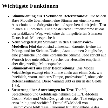
Wichtigste Funktionen
Stimmklonung aus 3 Sekunden Referenzaudio:
Die beiden
Base-Modelle übernehmen eine Stimme aus einem kurzen
Ausschnitt ohne Störgeräusche und sprechen damit jeden Text
in allen 10 Sprachen. Für eine deutsche Firmenstimme ist das
der praktikable Weg, weil keine der mitgelieferten Stimmen
Deutsch als Muttersprache hat.
Neun vorgefertigte Stimmen in den CustomVoice-
Modellen:
Fünf davon sind chinesisch, darunter je eine im
Peking- und im Sichuan-Dialekt, dazu kommen 2 englische,
eine japanische und eine koreanische Stimme. Jede spricht auf
Wunsch jede unterstützte Sprache, der Hersteller empfiehlt
aber die jeweilige Muttersprache.
Stimmentwurf aus einer Beschreibung:
Das Modell
VoiceDesign erzeugt eine Stimme allein aus einem Satz wie
"weiblich, warm, mittleres Tempo, professionell", ohne jede
Referenzaufnahme. Diese Variante gibt es nur in der Größe
1.7B.
Steuerung über Anweisungen im Text:
Tonfall,
Sprechtempo und Gefühlslage nehmen die 1.7B-Modelle
CustomVoice und VoiceDesign als normalen Text entgegen,
etwa "ruhig und sachlich". Dem 0.6B-Modell von
CustomVoice fehlt diese Steuerung laut Modelltabelle des