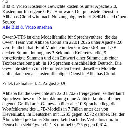
4.5
Bild & Video
Kostenlos
Gewichte kostenlos unter Apache 2.0,
Kosten nur für eigene GPU-Hardware. Der gehostete Dienst in
Alibabas Cloud wird nach Nutzung abgerechnet.
Self-Hosted
Open
Source
Alle Bild & Video ansehen
Qwen3-TTS ist eine Modellfamilie für Sprachsynthese, die das
Qwen-Team von Alibaba Cloud am 22.01.2026 unter Apache 2.0
veröffentlicht hat. Fünf Modelle in den Größen 0.6B und 1.7B
decken Stimmklonung aus 3 Sekunden Referenzaudio, 9
vorgefertigte Stimmen und den Entwurf einer Stimme aus einer
Textbeschreibung ab, in 10 Sprachen einschließlich Deutsch. Die
Gewichte stehen zum Herunterladen bereit, dieselben Modelle
laufen daneben als kostenpflichtiger Dienst in Alibabas Cloud.
Zuletzt aktualisiert: 4. August 2026
Alibaba hat die Gewichte am 22.01.2026 freigegeben, seither läuft
Sprachsynthese mit Stimmklonung ohne Anbieterkonto auf einer
eigenen Grafikkarte. Gemessen über alle 10 Sprachen liegt die
Wortfehlerrate des 1.7B-Modells in 7 Fällen unter der von
ElevenLabs, im Deutschen mit 1,235 gegen 0,572 darüber. Bei der
Ähnlichkeit geklonter Stimmen kehrt sich das Verhältnis um. Im
Deutschen steht Qwen3-TTS dort bei 0,775 gegen 0,614.