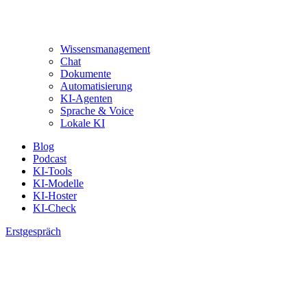
Wissensmanagement
Chat
Dokumente
Automatisierung
KI-Agenten
Sprache & Voice
Lokale KI
Blog
Podcast
KI-Tools
KI-Modelle
KI-Hoster
KI-Check
Erstgespräch