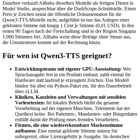
Daneben verkauft Alibaba dieselben Modelle als fertigen Dienst in
Model Studio, ansprechbar über die DashScope-Schnittstelle. Einen
Preis je Zeichen nennt die öffentliche Dokumentation für die
Qwen3-TTS-Modelle nicht, aufgeführt ist nur das Anlegen einer
geklonten Stimme mit knapp 1 Cent je Stimme (0,01 USD). In den
ersten 90 Tagen nach der Freischaltung sind in der Region Singapur
1.000 Stimmen frei. Alibaba weist diese Beträge ohne Steuer aus,
die Umsatzsteuer kommt auf der Rechnung hinzu.
Für wen ist Qwen3-TTS geeignet?
Entwicklungsteams mit eigener GPU-Ausstattung:
Wer
Sprachausgabe fest in ein Produkt einbaut, zahlt einmal für
Hardware statt laufend je erzeugtem Zeichen. Das Modell
binden Sie über ein Python-Paket ein, für den Dauerbetrieb
über vLLM.
Kliniken, Kanzleien und Verwaltungen mit sensiblen
Vorlesetexten:
Im lokalen Betrieb bleibt die gesamte
Verarbeitung auf der eigenen Maschine, Telemetrie hat der
Quelltext keine. Bei Patienten-, Mandanten- oder Bürgerdaten
entfällt damit die Prüfung eines fremden Verarbeiters.
Firmen, die eine wiedererkennbare Markenstimme
aufbauen:
Eine einmal geklonte Stimme nutzen Sie
unbegrenzt, ohne Lizenzgebühr je Ausgabe. Im deutschen