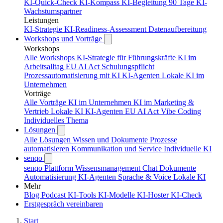
KI-Quick-Check
KI-Kompass
KI-Begleitung 90 Tage
KI-
Wachstumspartner
Leistungen
KI-Strategie
KI-Readiness-Assessment
Datenaufbereitung
Workshops und Vorträge
Workshops
Alle Workshops
KI-Strategie für Führungskräfte
KI im
Arbeitsalltag
EU AI Act Schulungspflicht
Prozessautomatisierung mit KI
KI-Agenten
Lokale KI im
Unternehmen
Vorträge
Alle Vorträge
KI im Unternehmen
KI im Marketing &
Vertrieb
Lokale KI
KI-Agenten
EU AI Act
Vibe Coding
Individuelles Thema
Lösungen
Alle Lösungen
Wissen und Dokumente
Prozesse
automatisieren
Kommunikation und Service
Individuelle KI
senqo
senqo Plattform
Wissensmanagement
Chat
Dokumente
Automatisierung
KI-Agenten
Sprache & Voice
Lokale KI
Mehr
Blog
Podcast
KI-Tools
KI-Modelle
KI-Hoster
KI-Check
Erstgespräch vereinbaren
Start