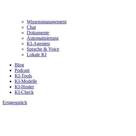
Wissensmanagement
Chat
Dokumente
Automatisierung
KI-Agenten
Sprache & Voice
Lokale KI
Blog
Podcast
KI-Tools
KI-Modelle
KI-Hoster
KI-Check
Erstgespräch