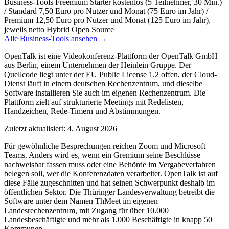
Business-Tools
Freemium
Starter kostenlos (5 Teilnehmer, 30 Min.)
/ Standard 7,50 Euro pro Nutzer und Monat (75 Euro im Jahr) /
Premium 12,50 Euro pro Nutzer und Monat (125 Euro im Jahr),
jeweils netto
Hybrid
Open Source
Alle Business-Tools ansehen →
OpenTalk ist eine Videokonferenz-Plattform der OpenTalk GmbH
aus Berlin, einem Unternehmen der Heinlein Gruppe. Der
Quellcode liegt unter der EU Public License 1.2 offen, der Cloud-
Dienst läuft in einem deutschen Rechenzentrum, und dieselbe
Software installieren Sie auch im eigenen Rechenzentrum. Die
Plattform zielt auf strukturierte Meetings mit Redelisten,
Handzeichen, Rede-Timern und Abstimmungen.
Zuletzt aktualisiert: 4. August 2026
Für gewöhnliche Besprechungen reichen Zoom und Microsoft
Teams. Anders wird es, wenn ein Gremium seine Beschlüsse
nachweisbar fassen muss oder eine Behörde im Vergabeverfahren
belegen soll, wer die Konferenzdaten verarbeitet. OpenTalk ist auf
diese Fälle zugeschnitten und hat seinen Schwerpunkt deshalb im
öffentlichen Sektor. Die Thüringer Landesverwaltung betreibt die
Software unter dem Namen ThMeet im eigenen
Landesrechenzentrum, mit Zugang für über 10.000
Landesbeschäftigte und mehr als 1.000 Beschäftigte in knapp 50
Kommunen.