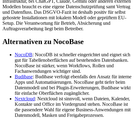
Infrastruktur, bei ChatGPT, Claude, Gemini oder anderen externen
Modellen braucht es eine eigene Datenschutzprüfung samt Vertrag
und Datenfluss. Das DSGVO-Fazit ist deshalb positiv für selbst
gehostete Installationen mit lokalem Modell oder geprüftem EU-
Setup. Die Verantwortung für Betrieb, Absicherung und
Auftragsverarbeitung liegt beim Betreiber.
Alternativen zu NocoBase
NocoDB
: NocoDB ist schneller eingerichtet und eignet sich
gut für Tabellenoberflächen auf bestehenden Datenbanken.
NocoBase ist stärker, wenn Workflows, Rollen und
Fachanwendungen wichtiger sind.
Budibase
: Budibase verfolgt ebenfalls den Ansatz für interne
Apps und Automatisierungen. NocoBase geht tiefer beim
Datenmodell und bei Plugin-Erweiterungen, Budibase wirkt
für einfache Oberflächen zugänglicher.
Nextcloud
: Nextcloud ist sinnvoll, wenn Dateien, Kalender,
Kontakte und Office im Vordergrund stehen. NocoBase ist
die passendere Wahl für eigene Business-Anwendungen mit
Datenmodell, Masken und Freigabeprozessen.