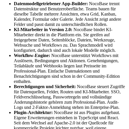
Datenmodellgetriebener App-Builder:
NocoBase trennt
Datenstruktur und Benutzeroberfläche. Teams bauen für
dieselbe Tabelle mehrere Ansichten, etwa Grid, Kanban,
Kalender, Formular oder Galerie. Jede Ansicht zeigt andere
Felder und passt damit zu unterschiedlichen Rollen.
KI-Mitarbeiter in Version 2.0:
NocoBase bindet KI-
Mitarbeiter direkt in die Plattform ein. Sie greifen auf
freigegebene Daten, Seitenblöcke, Dateien, Werkzeuge,
Websuche und Workflows zu. Das Sprachmodell wird
konfiguriert, dadurch sind auch lokale Modelle möglich.
Workflow-Engine:
NocoBase unterstützt Workflows mit
Auslösern, Bedingungen und Aktionen. Genehmigungen,
Teilabläufe und Webhooks liegen laut Preisseite im
Professional-Plan. Einfache Datenaktionen und
Benachrichtigungen sind schon in der Community-Edition
enthalten.
Berechtigungen und Sicherheit:
NocoBase steuert Zugriffe
für Datenquellen, Felder, Routen und KI-Mitarbeiter. SSO,
Feldverschlüsselung, Passwortregeln und vollständige
Änderungshistorie gehören zum Professional-Plan. Audit-
Logs und 2-Faktor-Anmeldung stehen im Enterprise-Plan.
Plugin-Architektur:
NocoBase ist aus Plugins aufgebaut.
Eigene Erweiterungen entstehen in TypeScript und React.
Seit dem Wechsel auf Apache-2.0 ist der Quellcode für
kommerzielle Projekte leichter nutzbar, weil eigene