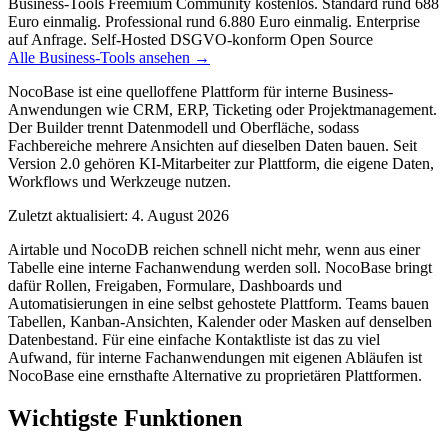
Business-Tools
Freemium
Community kostenlos. Standard rund 688
Euro einmalig. Professional rund 6.880 Euro einmalig. Enterprise
auf Anfrage.
Self-Hosted
DSGVO-konform
Open Source
Alle Business-Tools ansehen →
NocoBase ist eine quelloffene Plattform für interne Business-
Anwendungen wie CRM, ERP, Ticketing oder Projektmanagement.
Der Builder trennt Datenmodell und Oberfläche, sodass
Fachbereiche mehrere Ansichten auf dieselben Daten bauen. Seit
Version 2.0 gehören KI-Mitarbeiter zur Plattform, die eigene Daten,
Workflows und Werkzeuge nutzen.
Zuletzt aktualisiert: 4. August 2026
Airtable und NocoDB reichen schnell nicht mehr, wenn aus einer
Tabelle eine interne Fachanwendung werden soll. NocoBase bringt
dafür Rollen, Freigaben, Formulare, Dashboards und
Automatisierungen in eine selbst gehostete Plattform. Teams bauen
Tabellen, Kanban-Ansichten, Kalender oder Masken auf denselben
Datenbestand. Für eine einfache Kontaktliste ist das zu viel
Aufwand, für interne Fachanwendungen mit eigenen Abläufen ist
NocoBase eine ernsthafte Alternative zu proprietären Plattformen.
Wichtigste Funktionen