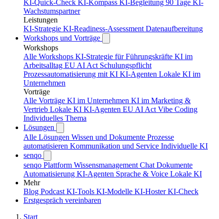
KI-Quick-Check
KI-Kompass
KI-Begleitung 90 Tage
KI-
Wachstumspartner
Leistungen
KI-Strategie
KI-Readiness-Assessment
Datenaufbereitung
Workshops und Vorträge
Workshops
Alle Workshops
KI-Strategie für Führungskräfte
KI im
Arbeitsalltag
EU AI Act Schulungspflicht
Prozessautomatisierung mit KI
KI-Agenten
Lokale KI im
Unternehmen
Vorträge
Alle Vorträge
KI im Unternehmen
KI im Marketing &
Vertrieb
Lokale KI
KI-Agenten
EU AI Act
Vibe Coding
Individuelles Thema
Lösungen
Alle Lösungen
Wissen und Dokumente
Prozesse
automatisieren
Kommunikation und Service
Individuelle KI
senqo
senqo Plattform
Wissensmanagement
Chat
Dokumente
Automatisierung
KI-Agenten
Sprache & Voice
Lokale KI
Mehr
Blog
Podcast
KI-Tools
KI-Modelle
KI-Hoster
KI-Check
Erstgespräch vereinbaren
Start