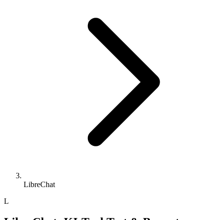
LibreChat
L