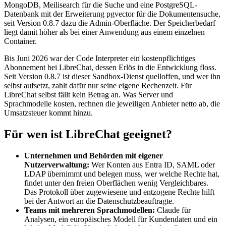
MongoDB, Meilisearch für die Suche und eine PostgreSQL-
Datenbank mit der Erweiterung pgvector für die Dokumentensuche,
seit Version 0.8.7 dazu die Admin-Oberfläche. Der Speicherbedarf
liegt damit höher als bei einer Anwendung aus einem einzelnen
Container.
Bis Juni 2026 war der Code Interpreter ein kostenpflichtiges
Abonnement bei LibreChat, dessen Erlös in die Entwicklung floss.
Seit Version 0.8.7 ist dieser Sandbox-Dienst quelloffen, und wer ihn
selbst aufsetzt, zahlt dafür nur seine eigene Rechenzeit. Für
LibreChat selbst fällt kein Betrag an. Was Server und
Sprachmodelle kosten, rechnen die jeweiligen Anbieter netto ab, die
Umsatzsteuer kommt hinzu.
Für wen ist LibreChat geeignet?
Unternehmen und Behörden mit eigener
Nutzerverwaltung:
Wer Konten aus Entra ID, SAML oder
LDAP übernimmt und belegen muss, wer welche Rechte hat,
findet unter den freien Oberflächen wenig Vergleichbares.
Das Protokoll über zugewiesene und entzogene Rechte hilft
bei der Antwort an die Datenschutzbeauftragte.
Teams mit mehreren Sprachmodellen:
Claude für
Analysen, ein europäisches Modell für Kundendaten und ein