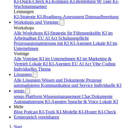
KI-Quick-Check
KI-Kompass
KI-Begleitung 90 Tage
KI-
Wachstumspartner
Leistungen
KI-Strategie
KI-Readiness-Assessment
Datenaufbereitung
Workshops und Vorträge
Workshops
Alle Workshops
KI-Strategie für Führungskräfte
KI im
Arbeitsalltag
EU AI Act Schulungspflicht
Prozessautomatisierung mit KI
KI-Agenten
Lokale KI im
Unternehmen
Vorträge
Alle Vorträge
KI im Unternehmen
KI im Marketing &
Vertrieb
Lokale KI
KI-Agenten
EU AI Act
Vibe Coding
Individuelles Thema
Lösungen
Alle Lösungen
Wissen und Dokumente
Prozesse
automatisieren
Kommunikation und Service
Individuelle KI
senqo
senqo Plattform
Wissensmanagement
Chat
Dokumente
Automatisierung
KI-Agenten
Sprache & Voice
Lokale KI
Mehr
Blog
Podcast
KI-Tools
KI-Modelle
KI-Hoster
KI-Check
Erstgespräch vereinbaren
Start