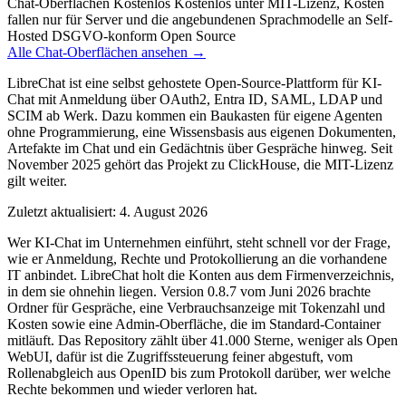
Chat-Oberflächen
Kostenlos
Kostenlos unter MIT-Lizenz, Kosten
fallen nur für Server und die angebundenen Sprachmodelle an
Self-
Hosted
DSGVO-konform
Open Source
Alle Chat-Oberflächen ansehen →
LibreChat ist eine selbst gehostete Open-Source-Plattform für KI-
Chat mit Anmeldung über OAuth2, Entra ID, SAML, LDAP und
SCIM ab Werk. Dazu kommen ein Baukasten für eigene Agenten
ohne Programmierung, eine Wissensbasis aus eigenen Dokumenten,
Artefakte im Chat und ein Gedächtnis über Gespräche hinweg. Seit
November 2025 gehört das Projekt zu ClickHouse, die MIT-Lizenz
gilt weiter.
Zuletzt aktualisiert: 4. August 2026
Wer KI-Chat im Unternehmen einführt, steht schnell vor der Frage,
wie er Anmeldung, Rechte und Protokollierung an die vorhandene
IT anbindet. LibreChat holt die Konten aus dem Firmenverzeichnis,
in dem sie ohnehin liegen. Version 0.8.7 vom Juni 2026 brachte
Ordner für Gespräche, eine Verbrauchsanzeige mit Tokenzahl und
Kosten sowie eine Admin-Oberfläche, die im Standard-Container
mitläuft. Das Repository zählt über 41.000 Sterne, weniger als Open
WebUI, dafür ist die Zugriffssteuerung feiner abgestuft, vom
Rollenabgleich aus OpenID bis zum Protokoll darüber, wer welche
Rechte bekommen und wieder verloren hat.