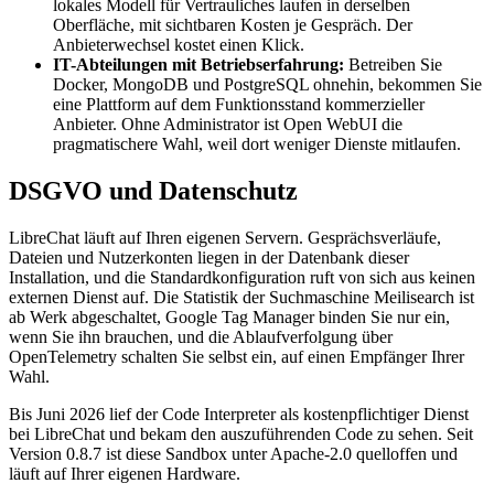
lokales Modell für Vertrauliches laufen in derselben
Oberfläche, mit sichtbaren Kosten je Gespräch. Der
Anbieterwechsel kostet einen Klick.
IT-Abteilungen mit Betriebserfahrung:
Betreiben Sie
Docker, MongoDB und PostgreSQL ohnehin, bekommen Sie
eine Plattform auf dem Funktionsstand kommerzieller
Anbieter. Ohne Administrator ist Open WebUI die
pragmatischere Wahl, weil dort weniger Dienste mitlaufen.
DSGVO und Datenschutz
LibreChat läuft auf Ihren eigenen Servern. Gesprächsverläufe,
Dateien und Nutzerkonten liegen in der Datenbank dieser
Installation, und die Standardkonfiguration ruft von sich aus keinen
externen Dienst auf. Die Statistik der Suchmaschine Meilisearch ist
ab Werk abgeschaltet, Google Tag Manager binden Sie nur ein,
wenn Sie ihn brauchen, und die Ablaufverfolgung über
OpenTelemetry schalten Sie selbst ein, auf einen Empfänger Ihrer
Wahl.
Bis Juni 2026 lief der Code Interpreter als kostenpflichtiger Dienst
bei LibreChat und bekam den auszuführenden Code zu sehen. Seit
Version 0.8.7 ist diese Sandbox unter Apache-2.0 quelloffen und
läuft auf Ihrer eigenen Hardware.