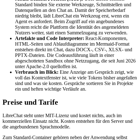
Standard binden Sie externe Werkzeuge, Schnittstellen und
Datenquellen an den Chat an. Damit der Speicherbedarf
niedrig bleibt, lädt LibreChat ein Werkzeug erst, wenn ein
Agent es anfordert. Beim Zugriff auf ein angebundenes
System reicht die Plattform die Identität des angemeldeten
Nutzers weiter, statt einen Sammelzugang zu verwenden.
Artefakte und Code Interpreter:
React-Komponenten,
HTML-Seiten und Ablaufdiagramme im Mermaid-Format
entstehen direkt im Chat, dazu DOCX-, CSV-, XLSX- und
PPTX-Dateien. Die Codeausführung läuft in einer
abgeschotteten Sandbox ohne Netzzugang, die seit Juni 2026
unter Apache-2.0 quelloffen ist.
Verbrauch im Blick:
Eine Anzeige am Gespräch zeigt, wie
voll das Kontextfenster ist, wie viele Tokens bisher angefallen
sind und was sie kosten. Gespräche sortieren Sie in Projekte
ein und heften wichtige Verläufe an.
Preise und Tarife
LibreChat steht unter MIT-Lizenz und kostet nichts, auch im
kommerziellen Einsatz nicht. Kosten entstehen für den Server und
die angebundenen Sprachmodelle.
Zum Standard-Container gehören neben der Anwendung selbst