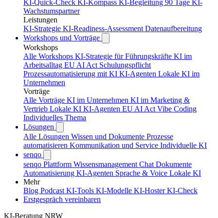
KI-Quick-Check
KI-Kompass
KI-Begleitung 90 Tage
KI-
Wachstumspartner
Leistungen
KI-Strategie
KI-Readiness-Assessment
Datenaufbereitung
Workshops und Vorträge
Workshops
Alle Workshops
KI-Strategie für Führungskräfte
KI im
Arbeitsalltag
EU AI Act Schulungspflicht
Prozessautomatisierung mit KI
KI-Agenten
Lokale KI im
Unternehmen
Vorträge
Alle Vorträge
KI im Unternehmen
KI im Marketing &
Vertrieb
Lokale KI
KI-Agenten
EU AI Act
Vibe Coding
Individuelles Thema
Lösungen
Alle Lösungen
Wissen und Dokumente
Prozesse
automatisieren
Kommunikation und Service
Individuelle KI
senqo
senqo Plattform
Wissensmanagement
Chat
Dokumente
Automatisierung
KI-Agenten
Sprache & Voice
Lokale KI
Mehr
Blog
Podcast
KI-Tools
KI-Modelle
KI-Hoster
KI-Check
Erstgespräch vereinbaren
KI-Beratung NRW