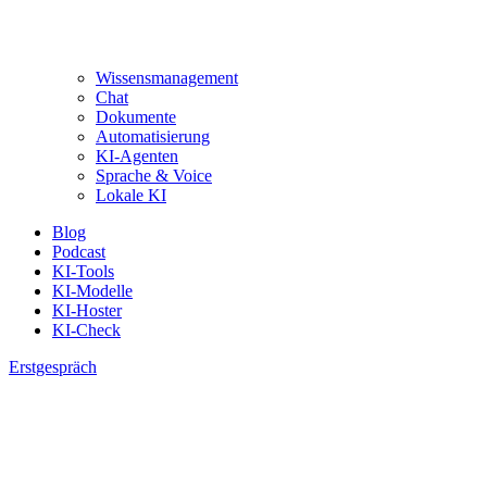
Wissensmanagement
Chat
Dokumente
Automatisierung
KI-Agenten
Sprache & Voice
Lokale KI
Blog
Podcast
KI-Tools
KI-Modelle
KI-Hoster
KI-Check
Erstgespräch