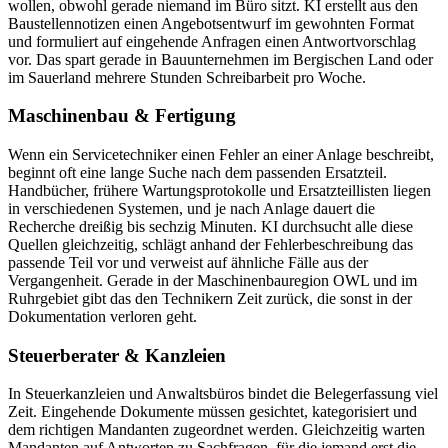
wollen, obwohl gerade niemand im Büro sitzt. KI erstellt aus den
Baustellennotizen einen Angebotsentwurf im gewohnten Format
und formuliert auf eingehende Anfragen einen Antwortvorschlag
vor. Das spart gerade in Bauunternehmen im Bergischen Land oder
im Sauerland mehrere Stunden Schreibarbeit pro Woche.
Maschinenbau & Fertigung
Wenn ein Servicetechniker einen Fehler an einer Anlage beschreibt,
beginnt oft eine lange Suche nach dem passenden Ersatzteil.
Handbücher, frühere Wartungsprotokolle und Ersatzteillisten liegen
in verschiedenen Systemen, und je nach Anlage dauert die
Recherche dreißig bis sechzig Minuten. KI durchsucht alle diese
Quellen gleichzeitig, schlägt anhand der Fehlerbeschreibung das
passende Teil vor und verweist auf ähnliche Fälle aus der
Vergangenheit. Gerade in der Maschinenbauregion OWL und im
Ruhrgebiet gibt das den Technikern Zeit zurück, die sonst in der
Dokumentation verloren geht.
Steuerberater & Kanzleien
In Steuerkanzleien und Anwaltsbüros bindet die Belegerfassung viel
Zeit. Eingehende Dokumente müssen gesichtet, kategorisiert und
dem richtigen Mandanten zugeordnet werden. Gleichzeitig warten
Mandanten auf Antworten zu Sachfragen, für die jemand erst die