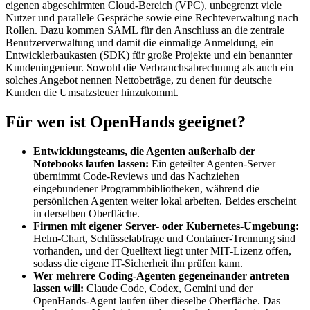
eigenen abgeschirmten Cloud-Bereich (VPC), unbegrenzt viele
Nutzer und parallele Gespräche sowie eine Rechteverwaltung nach
Rollen. Dazu kommen SAML für den Anschluss an die zentrale
Benutzerverwaltung und damit die einmalige Anmeldung, ein
Entwicklerbaukasten (SDK) für große Projekte und ein benannter
Kundeningenieur. Sowohl die Verbrauchsabrechnung als auch ein
solches Angebot nennen Nettobeträge, zu denen für deutsche
Kunden die Umsatzsteuer hinzukommt.
Für wen ist OpenHands geeignet?
Entwicklungsteams, die Agenten außerhalb der
Notebooks laufen lassen:
Ein geteilter Agenten-Server
übernimmt Code-Reviews und das Nachziehen
eingebundener Programmbibliotheken, während die
persönlichen Agenten weiter lokal arbeiten. Beides erscheint
in derselben Oberfläche.
Firmen mit eigener Server- oder Kubernetes-Umgebung:
Helm-Chart, Schlüsselabfrage und Container-Trennung sind
vorhanden, und der Quelltext liegt unter MIT-Lizenz offen,
sodass die eigene IT-Sicherheit ihn prüfen kann.
Wer mehrere Coding-Agenten gegeneinander antreten
lassen will:
Claude Code, Codex, Gemini und der
OpenHands-Agent laufen über dieselbe Oberfläche. Das