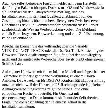
Auch die selbst betriebene Fassung meldet sich beim Hersteller. In
den fertigen Paketen für npm, Docker, macOS und Windows steckt
ein Schlüssel für den Analysedienst PostHog, und das
Installationsereignis geht laut Quelltext unabhängig von der
Zustimmung hinaus, über den herstellereigenen Zwischenserver
z.openhands.dev. Ein Kommentar dort beschreibt diesen Server
ausdrücklich als Weg an Werbeblockern vorbei. Die Meldung
enthält Betriebssystem, Browserkennung und eine Zufallskennung,
keine Projektinhalte.
Abschalten können Sie das vollständig über die Variable
VITE_DO_NOT_TRACK oder die Do-Not-Track-Einstellung des
Browsers. Die Aktualisierungsprüfung fragt bei der npm-Registry
nach, und die eingebaute Websuche über Tavily bleibt ohne eigenen
Schlüssel aus.
Auf eigener Hardware mit einem lokalen Modell und abgeschalteter
Telemetrie läuft der Agent ohne Verbindung zu einem Cloud-
Anbieter. Das Abzeichen für DSGVO-Konformität trägt der Eintrag
trotzdem nicht, weil der Hersteller US-Recht zugrunde legt, keinen
Auftragsverarbeitungsvertrag zeigt und seine Cloud ohne
europäischen Rechenort betreibt. Für Quelltext mit
personenbezogenen Daten kommt deshalb nur der Selbstbetrieb in
Frage, und die Abschaltung der Telemetrie gehört in die
Installationsanleitung.