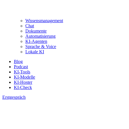
Wissensmanagement
Chat
Dokumente
Automatisierung
KI-Agenten
Sprache & Voice
Lokale KI
Blog
Podcast
KI-Tools
KI-Modelle
KI-Hoster
KI-Check
Erstgespräch