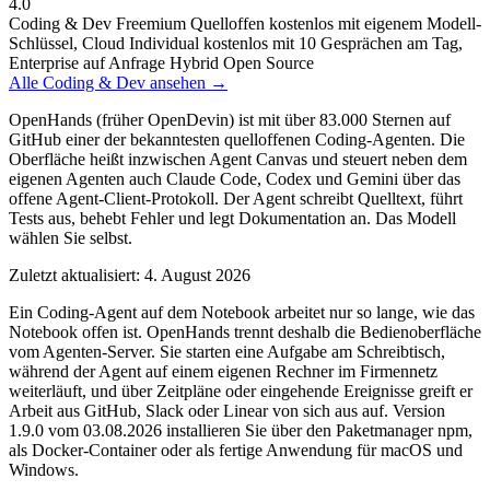
4.0
Coding & Dev
Freemium
Quelloffen kostenlos mit eigenem Modell-
Schlüssel, Cloud Individual kostenlos mit 10 Gesprächen am Tag,
Enterprise auf Anfrage
Hybrid
Open Source
Alle Coding & Dev ansehen →
OpenHands (früher OpenDevin) ist mit über 83.000 Sternen auf
GitHub einer der bekanntesten quelloffenen Coding-Agenten. Die
Oberfläche heißt inzwischen Agent Canvas und steuert neben dem
eigenen Agenten auch Claude Code, Codex und Gemini über das
offene Agent-Client-Protokoll. Der Agent schreibt Quelltext, führt
Tests aus, behebt Fehler und legt Dokumentation an. Das Modell
wählen Sie selbst.
Zuletzt aktualisiert: 4. August 2026
Ein Coding-Agent auf dem Notebook arbeitet nur so lange, wie das
Notebook offen ist. OpenHands trennt deshalb die Bedienoberfläche
vom Agenten-Server. Sie starten eine Aufgabe am Schreibtisch,
während der Agent auf einem eigenen Rechner im Firmennetz
weiterläuft, und über Zeitpläne oder eingehende Ereignisse greift er
Arbeit aus GitHub, Slack oder Linear von sich aus auf. Version
1.9.0 vom 03.08.2026 installieren Sie über den Paketmanager npm,
als Docker-Container oder als fertige Anwendung für macOS und
Windows.