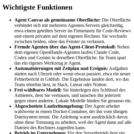
Wichtigste Funktionen
Agent Canvas als gemeinsame Oberfläche:
Die Oberfläche
verbindet sich mit mehreren Agenten-Servern gleichzeitig,
etwa einem geteilten Server im Firmennetz für Code-Reviews
und einem privaten auf dem eigenen Rechner. Sie wechseln
zwischen beiden, ohne das Fenster zu verlassen.
Fremde Agenten über das Agent-Client-Protokoll:
Neben
dem eigenen OpenHands-Agenten laufen Claude Code,
Codex und Gemini in derselben Oberfläche. Im Team spart
das ein eigenes Werkzeug je Agent.
Automatisierungen mit Zeitplan und Ereignis:
Aufgaben
starten nach Uhrzeit oder wenn etwas passiert, etwa ein neuer
Fehlerbericht in GitHub. Die Ergebnisse landen dort, wo das
Team ohnehin liest, in Slack, Linear oder Notion.
Frei wählbares Modell:
Sie hinterlegen den Schlüssel des
Anbieters, dem Sie vertrauen, und tauschen ihn jederzeit
gegen einen anderen. Lokale Modelle binden Sie genauso ein.
Abgeschottete Laufzeitumgebung:
Der Agent arbeitet
wahlweise in einem Docker-Container, der ihn vom übrigen
Dateisystem trennt. Die Anleitung warnt ausdrücklich davor,
ohne diese Trennung zu arbeiten, weil der Agent dann auf alle
Dateien des Rechners zugreifen kann.
Betrieb im Unternehmen:
Für den Serverbetrieb liegt ein