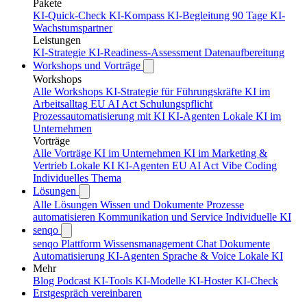
Pakete
KI-Quick-Check
KI-Kompass
KI-Begleitung 90 Tage
KI-
Wachstumspartner
Leistungen
KI-Strategie
KI-Readiness-Assessment
Datenaufbereitung
Workshops und Vorträge
Workshops
Alle Workshops
KI-Strategie für Führungskräfte
KI im
Arbeitsalltag
EU AI Act Schulungspflicht
Prozessautomatisierung mit KI
KI-Agenten
Lokale KI im
Unternehmen
Vorträge
Alle Vorträge
KI im Unternehmen
KI im Marketing &
Vertrieb
Lokale KI
KI-Agenten
EU AI Act
Vibe Coding
Individuelles Thema
Lösungen
Alle Lösungen
Wissen und Dokumente
Prozesse
automatisieren
Kommunikation und Service
Individuelle KI
senqo
senqo Plattform
Wissensmanagement
Chat
Dokumente
Automatisierung
KI-Agenten
Sprache & Voice
Lokale KI
Mehr
Blog
Podcast
KI-Tools
KI-Modelle
KI-Hoster
KI-Check
Erstgespräch vereinbaren