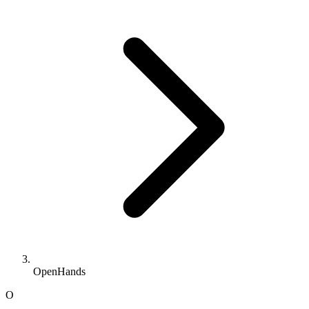
OpenHands
O