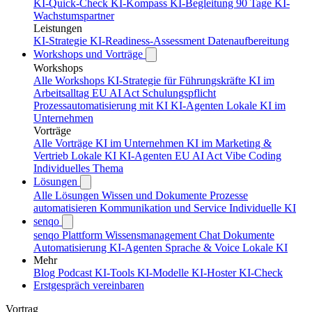
KI-Quick-Check
KI-Kompass
KI-Begleitung 90 Tage
KI-
Wachstumspartner
Leistungen
KI-Strategie
KI-Readiness-Assessment
Datenaufbereitung
Workshops und Vorträge
Workshops
Alle Workshops
KI-Strategie für Führungskräfte
KI im
Arbeitsalltag
EU AI Act Schulungspflicht
Prozessautomatisierung mit KI
KI-Agenten
Lokale KI im
Unternehmen
Vorträge
Alle Vorträge
KI im Unternehmen
KI im Marketing &
Vertrieb
Lokale KI
KI-Agenten
EU AI Act
Vibe Coding
Individuelles Thema
Lösungen
Alle Lösungen
Wissen und Dokumente
Prozesse
automatisieren
Kommunikation und Service
Individuelle KI
senqo
senqo Plattform
Wissensmanagement
Chat
Dokumente
Automatisierung
KI-Agenten
Sprache & Voice
Lokale KI
Mehr
Blog
Podcast
KI-Tools
KI-Modelle
KI-Hoster
KI-Check
Erstgespräch vereinbaren
Vortrag