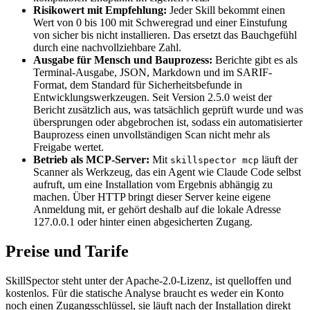
Risikowert mit Empfehlung:
Jeder Skill bekommt einen
Wert von 0 bis 100 mit Schweregrad und einer Einstufung
von sicher bis nicht installieren. Das ersetzt das Bauchgefühl
durch eine nachvollziehbare Zahl.
Ausgabe für Mensch und Bauprozess:
Berichte gibt es als
Terminal-Ausgabe, JSON, Markdown und im SARIF-
Format, dem Standard für Sicherheitsbefunde in
Entwicklungswerkzeugen. Seit Version 2.5.0 weist der
Bericht zusätzlich aus, was tatsächlich geprüft wurde und was
übersprungen oder abgebrochen ist, sodass ein automatisierter
Bauprozess einen unvollständigen Scan nicht mehr als
Freigabe wertet.
Betrieb als MCP-Server:
Mit
läuft der
skillspector mcp
Scanner als Werkzeug, das ein Agent wie Claude Code selbst
aufruft, um eine Installation vom Ergebnis abhängig zu
machen. Über HTTP bringt dieser Server keine eigene
Anmeldung mit, er gehört deshalb auf die lokale Adresse
127.0.0.1 oder hinter einen abgesicherten Zugang.
Preise und Tarife
SkillSpector steht unter der Apache-2.0-Lizenz, ist quelloffen und
kostenlos. Für die statische Analyse braucht es weder ein Konto
noch einen Zugangsschlüssel, sie läuft nach der Installation direkt