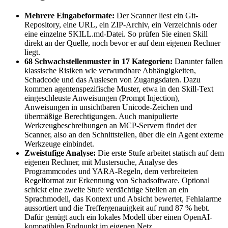
Mehrere Eingabeformate:
Der Scanner liest ein Git-
Repository, eine URL, ein ZIP-Archiv, ein Verzeichnis oder
eine einzelne SKILL.md-Datei. So prüfen Sie einen Skill
direkt an der Quelle, noch bevor er auf dem eigenen Rechner
liegt.
68 Schwachstellenmuster in 17 Kategorien:
Darunter fallen
klassische Risiken wie verwundbare Abhängigkeiten,
Schadcode und das Auslesen von Zugangsdaten. Dazu
kommen agentenspezifische Muster, etwa in den Skill-Text
eingeschleuste Anweisungen (Prompt Injection),
Anweisungen in unsichtbaren Unicode-Zeichen und
übermäßige Berechtigungen. Auch manipulierte
Werkzeugbeschreibungen an MCP-Servern findet der
Scanner, also an den Schnittstellen, über die ein Agent externe
Werkzeuge einbindet.
Zweistufige Analyse:
Die erste Stufe arbeitet statisch auf dem
eigenen Rechner, mit Mustersuche, Analyse des
Programmcodes und YARA-Regeln, dem verbreiteten
Regelformat zur Erkennung von Schadsoftware. Optional
schickt eine zweite Stufe verdächtige Stellen an ein
Sprachmodell, das Kontext und Absicht bewertet, Fehlalarme
aussortiert und die Treffergenauigkeit auf rund 87 % hebt.
Dafür genügt auch ein lokales Modell über einen OpenAI-
kompatiblen Endpunkt im eigenen Netz.