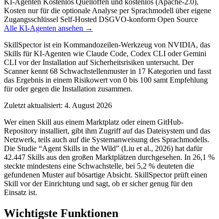
KI-Agenten
Kostenlos
Quelloffen und kostenlos (Apache-2.0),
Kosten nur für die optionale Analyse per Sprachmodell über eigene
Zugangsschlüssel
Self-Hosted
DSGVO-konform
Open Source
Alle KI-Agenten ansehen →
SkillSpector ist ein Kommandozeilen-Werkzeug von NVIDIA, das
Skills für KI-Agenten wie Claude Code, Codex CLI oder Gemini
CLI vor der Installation auf Sicherheitsrisiken untersucht. Der
Scanner kennt 68 Schwachstellenmuster in 17 Kategorien und fasst
das Ergebnis in einem Risikowert von 0 bis 100 samt Empfehlung
für oder gegen die Installation zusammen.
Zuletzt aktualisiert: 4. August 2026
Wer einen Skill aus einem Marktplatz oder einem GitHub-
Repository installiert, gibt ihm Zugriff auf das Dateisystem und das
Netzwerk, teils auch auf die Systemanweisung des Sprachmodells.
Die Studie “Agent Skills in the Wild” (Liu et al., 2026) hat dafür
42.447 Skills aus den großen Marktplätzen durchgesehen. In 26,1 %
steckte mindestens eine Schwachstelle, bei 5,2 % deuteten die
gefundenen Muster auf bösartige Absicht. SkillSpector prüft einen
Skill vor der Einrichtung und sagt, ob er sicher genug für den
Einsatz ist.
Wichtigste Funktionen