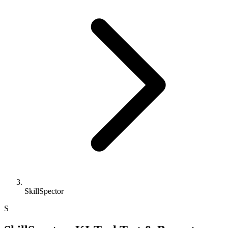
SkillSpector
S