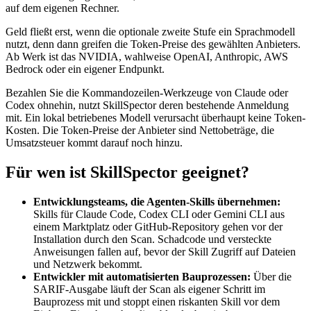
auf dem eigenen Rechner.
Geld fließt erst, wenn die optionale zweite Stufe ein Sprachmodell
nutzt, denn dann greifen die Token-Preise des gewählten Anbieters.
Ab Werk ist das NVIDIA, wahlweise OpenAI, Anthropic, AWS
Bedrock oder ein eigener Endpunkt.
Bezahlen Sie die Kommandozeilen-Werkzeuge von Claude oder
Codex ohnehin, nutzt SkillSpector deren bestehende Anmeldung
mit. Ein lokal betriebenes Modell verursacht überhaupt keine Token-
Kosten. Die Token-Preise der Anbieter sind Nettobeträge, die
Umsatzsteuer kommt darauf noch hinzu.
Für wen ist SkillSpector geeignet?
Entwicklungsteams, die Agenten-Skills übernehmen:
Skills für Claude Code, Codex CLI oder Gemini CLI aus
einem Marktplatz oder GitHub-Repository gehen vor der
Installation durch den Scan. Schadcode und versteckte
Anweisungen fallen auf, bevor der Skill Zugriff auf Dateien
und Netzwerk bekommt.
Entwickler mit automatisierten Bauprozessen:
Über die
SARIF-Ausgabe läuft der Scan als eigener Schritt im
Bauprozess mit und stoppt einen riskanten Skill vor dem