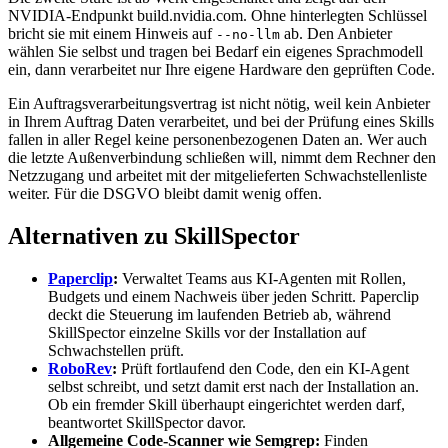
NVIDIA-Endpunkt build.nvidia.com. Ohne hinterlegten Schlüssel
bricht sie mit einem Hinweis auf
ab. Den Anbieter
--no-llm
wählen Sie selbst und tragen bei Bedarf ein eigenes Sprachmodell
ein, dann verarbeitet nur Ihre eigene Hardware den geprüften Code.
Ein Auftragsverarbeitungsvertrag ist nicht nötig, weil kein Anbieter
in Ihrem Auftrag Daten verarbeitet, und bei der Prüfung eines Skills
fallen in aller Regel keine personenbezogenen Daten an. Wer auch
die letzte Außenverbindung schließen will, nimmt dem Rechner den
Netzzugang und arbeitet mit der mitgelieferten Schwachstellenliste
weiter. Für die DSGVO bleibt damit wenig offen.
Alternativen zu SkillSpector
Paperclip
:
Verwaltet Teams aus KI-Agenten mit Rollen,
Budgets und einem Nachweis über jeden Schritt. Paperclip
deckt die Steuerung im laufenden Betrieb ab, während
SkillSpector einzelne Skills vor der Installation auf
Schwachstellen prüft.
RoboRev
:
Prüft fortlaufend den Code, den ein KI-Agent
selbst schreibt, und setzt damit erst nach der Installation an.
Ob ein fremder Skill überhaupt eingerichtet werden darf,
beantwortet SkillSpector davor.
Allgemeine Code-Scanner wie Semgrep:
Finden