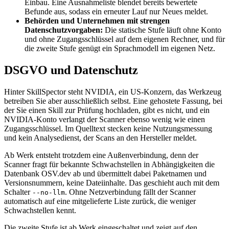
Einbau. Eine Ausnahmeliste blendet bereits bewertete
Befunde aus, sodass ein erneuter Lauf nur Neues meldet.
Behörden und Unternehmen mit strengen
Datenschutzvorgaben:
Die statische Stufe läuft ohne Konto
und ohne Zugangsschlüssel auf dem eigenen Rechner, und für
die zweite Stufe genügt ein Sprachmodell im eigenen Netz.
DSGVO und Datenschutz
Hinter SkillSpector steht NVIDIA, ein US-Konzern, das Werkzeug
betreiben Sie aber ausschließlich selbst. Eine gehostete Fassung, bei
der Sie einen Skill zur Prüfung hochladen, gibt es nicht, und ein
NVIDIA-Konto verlangt der Scanner ebenso wenig wie einen
Zugangsschlüssel. Im Quelltext stecken keine Nutzungsmessung
und kein Analysedienst, der Scans an den Hersteller meldet.
Ab Werk entsteht trotzdem eine Außenverbindung, denn der
Scanner fragt für bekannte Schwachstellen in Abhängigkeiten die
Datenbank OSV.dev ab und übermittelt dabei Paketnamen und
Versionsnummern, keine Dateiinhalte. Das geschieht auch mit dem
Schalter
. Ohne Netzverbindung fällt der Scanner
--no-llm
automatisch auf eine mitgelieferte Liste zurück, die weniger
Schwachstellen kennt.
Die zweite Stufe ist ab Werk eingeschaltet und zeigt auf den