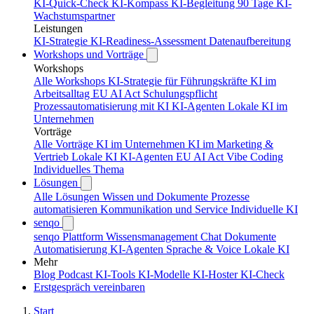
KI-Quick-Check
KI-Kompass
KI-Begleitung 90 Tage
KI-
Wachstumspartner
Leistungen
KI-Strategie
KI-Readiness-Assessment
Datenaufbereitung
Workshops und Vorträge
Workshops
Alle Workshops
KI-Strategie für Führungskräfte
KI im
Arbeitsalltag
EU AI Act Schulungspflicht
Prozessautomatisierung mit KI
KI-Agenten
Lokale KI im
Unternehmen
Vorträge
Alle Vorträge
KI im Unternehmen
KI im Marketing &
Vertrieb
Lokale KI
KI-Agenten
EU AI Act
Vibe Coding
Individuelles Thema
Lösungen
Alle Lösungen
Wissen und Dokumente
Prozesse
automatisieren
Kommunikation und Service
Individuelle KI
senqo
senqo Plattform
Wissensmanagement
Chat
Dokumente
Automatisierung
KI-Agenten
Sprache & Voice
Lokale KI
Mehr
Blog
Podcast
KI-Tools
KI-Modelle
KI-Hoster
KI-Check
Erstgespräch vereinbaren
Start