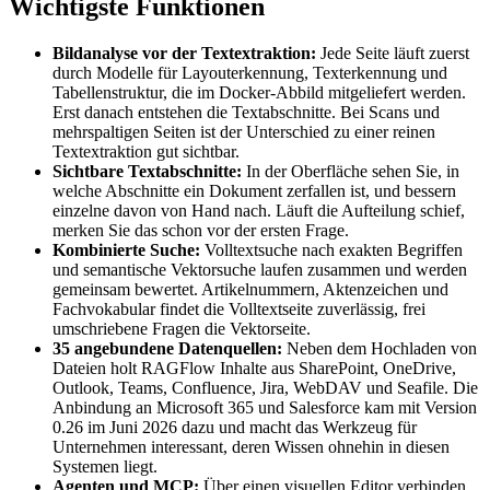
Wichtigste Funktionen
Bildanalyse vor der Textextraktion:
Jede Seite läuft zuerst
durch Modelle für Layouterkennung, Texterkennung und
Tabellenstruktur, die im Docker-Abbild mitgeliefert werden.
Erst danach entstehen die Textabschnitte. Bei Scans und
mehrspaltigen Seiten ist der Unterschied zu einer reinen
Textextraktion gut sichtbar.
Sichtbare Textabschnitte:
In der Oberfläche sehen Sie, in
welche Abschnitte ein Dokument zerfallen ist, und bessern
einzelne davon von Hand nach. Läuft die Aufteilung schief,
merken Sie das schon vor der ersten Frage.
Kombinierte Suche:
Volltextsuche nach exakten Begriffen
und semantische Vektorsuche laufen zusammen und werden
gemeinsam bewertet. Artikelnummern, Aktenzeichen und
Fachvokabular findet die Volltextseite zuverlässig, frei
umschriebene Fragen die Vektorseite.
35 angebundene Datenquellen:
Neben dem Hochladen von
Dateien holt RAGFlow Inhalte aus SharePoint, OneDrive,
Outlook, Teams, Confluence, Jira, WebDAV und Seafile. Die
Anbindung an Microsoft 365 und Salesforce kam mit Version
0.26 im Juni 2026 dazu und macht das Werkzeug für
Unternehmen interessant, deren Wissen ohnehin in diesen
Systemen liegt.
Agenten und MCP:
Über einen visuellen Editor verbinden