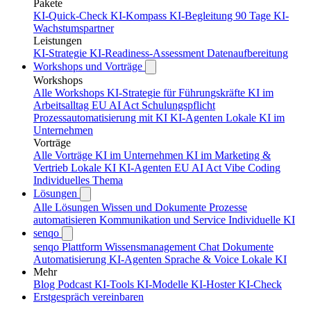
Pakete
KI-Quick-Check
KI-Kompass
KI-Begleitung 90 Tage
KI-
Wachstumspartner
Leistungen
KI-Strategie
KI-Readiness-Assessment
Datenaufbereitung
Workshops und Vorträge
Workshops
Alle Workshops
KI-Strategie für Führungskräfte
KI im
Arbeitsalltag
EU AI Act Schulungspflicht
Prozessautomatisierung mit KI
KI-Agenten
Lokale KI im
Unternehmen
Vorträge
Alle Vorträge
KI im Unternehmen
KI im Marketing &
Vertrieb
Lokale KI
KI-Agenten
EU AI Act
Vibe Coding
Individuelles Thema
Lösungen
Alle Lösungen
Wissen und Dokumente
Prozesse
automatisieren
Kommunikation und Service
Individuelle KI
senqo
senqo Plattform
Wissensmanagement
Chat
Dokumente
Automatisierung
KI-Agenten
Sprache & Voice
Lokale KI
Mehr
Blog
Podcast
KI-Tools
KI-Modelle
KI-Hoster
KI-Check
Erstgespräch vereinbaren