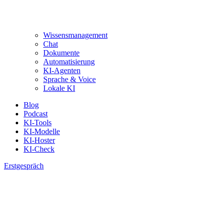
Wissensmanagement
Chat
Dokumente
Automatisierung
KI-Agenten
Sprache & Voice
Lokale KI
Blog
Podcast
KI-Tools
KI-Modelle
KI-Hoster
KI-Check
Erstgespräch