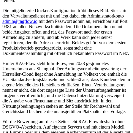
fehlen.
Die mitgelieferte Docker-Konfiguration trübt dieses Bild. Sie startet
den Verwaltungsdienst mit und legt dabei ein Administratorkonto
admin@ragflow.io
mit dem Passwort admin an, erreichbar auf Port
9381 an allen Netzwerkschnittstellen. Die Dokumentation nennt
beide Angaben offen und rät, das Passwort nach der ersten
Anmeldung zu ändern, und ab Werk kann sich jeder selbst
registrieren, der die Adresse erreicht. Beides gehört vor dem ersten
Produktivbetrieb geradegerückt, sonst steht eine
Dokumentensammlung mit öffentlich bekanntem Passwort im Netz.
Hinter RAGFlow steht InfiniFlow, ein 2023 gegründetes
Unternehmen aus Shanghai. Der Auftragsverarbeitungsvertrag der
Hersteller-Cloud liegt ohne Anmeldung im Volltext vor, enthält die
EU-Standardvertragsklauseln und schließt aus, dass Kundendaten in
eigene Modelle des Herstellers einfließen. Einen Verarbeitungsort
nennt er nicht, die dort zugesagte Liste der Unterauftragnehmer ist
nirgends veröffentlicht, und die Datenschutzerklärung verweigert
die Angabe von Firmenname und Sitz ausdrücklich. In den
Nutzungsbedingungen stehen an der Stelle für Rechtswahl und
Gerichtsstand bis heute die unausgefüllten Platzhalter der Vorlage.
Für die Bewertung auf dieser Seite steht RAGFlow deshalb ohne
DSGVO-Abzeichen. Auf eigenen Servern und mit einem Modell
aus Europa oder aus dem eigenen Rechenzentrum ist der Einsatz gut