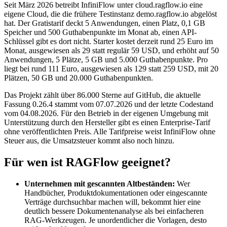
Seit März 2026 betreibt InfiniFlow unter cloud.ragflow.io eine
eigene Cloud, die die frühere Testinstanz demo.ragflow.io abgelöst
hat. Der Gratistarif deckt 5 Anwendungen, einen Platz, 0,1 GB
Speicher und 500 Guthabenpunkte im Monat ab, einen API-
Schlüssel gibt es dort nicht. Starter kostet derzeit rund 25 Euro im
Monat, ausgewiesen als 29 statt regulär 59 USD, und erhöht auf 50
Anwendungen, 5 Plätze, 5 GB und 5.000 Guthabenpunkte. Pro
liegt bei rund 111 Euro, ausgewiesen als 129 statt 259 USD, mit 20
Plätzen, 50 GB und 20.000 Guthabenpunkten.
Das Projekt zählt über 86.000 Sterne auf GitHub, die aktuelle
Fassung 0.26.4 stammt vom 07.07.2026 und der letzte Codestand
vom 04.08.2026. Für den Betrieb in der eigenen Umgebung mit
Unterstützung durch den Hersteller gibt es einen Enterprise-Tarif
ohne veröffentlichten Preis. Alle Tarifpreise weist InfiniFlow ohne
Steuer aus, die Umsatzsteuer kommt also noch hinzu.
Für wen ist RAGFlow geeignet?
Unternehmen mit gescannten Altbeständen:
Wer
Handbücher, Produktdokumentationen oder eingescannte
Verträge durchsuchbar machen will, bekommt hier eine
deutlich bessere Dokumentenanalyse als bei einfacheren
RAG-Werkzeugen. Je unordentlicher die Vorlagen, desto