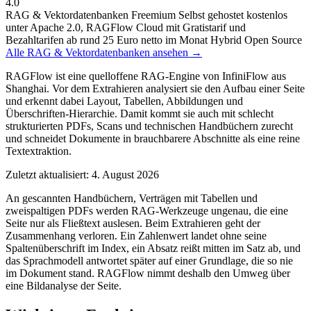
4.0
RAG & Vektordatenbanken
Freemium
Selbst gehostet kostenlos
unter Apache 2.0, RAGFlow Cloud mit Gratistarif und
Bezahltarifen ab rund 25 Euro netto im Monat
Hybrid
Open Source
Alle RAG & Vektordatenbanken ansehen →
RAGFlow ist eine quelloffene RAG-Engine von InfiniFlow aus
Shanghai. Vor dem Extrahieren analysiert sie den Aufbau einer Seite
und erkennt dabei Layout, Tabellen, Abbildungen und
Überschriften-Hierarchie. Damit kommt sie auch mit schlecht
strukturierten PDFs, Scans und technischen Handbüchern zurecht
und schneidet Dokumente in brauchbarere Abschnitte als eine reine
Textextraktion.
Zuletzt aktualisiert: 4. August 2026
An gescannten Handbüchern, Verträgen mit Tabellen und
zweispaltigen PDFs werden RAG-Werkzeuge ungenau, die eine
Seite nur als Fließtext auslesen. Beim Extrahieren geht der
Zusammenhang verloren. Ein Zahlenwert landet ohne seine
Spaltenüberschrift im Index, ein Absatz reißt mitten im Satz ab, und
das Sprachmodell antwortet später auf einer Grundlage, die so nie
im Dokument stand. RAGFlow nimmt deshalb den Umweg über
eine Bildanalyse der Seite.