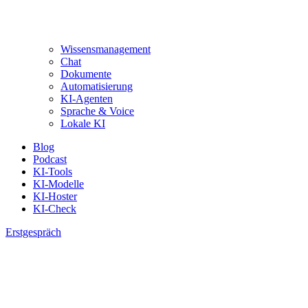
Wissensmanagement
Chat
Dokumente
Automatisierung
KI-Agenten
Sprache & Voice
Lokale KI
Blog
Podcast
KI-Tools
KI-Modelle
KI-Hoster
KI-Check
Erstgespräch