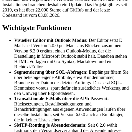
Installationen brauchen deshalb ein Update. Das Projekt gibt es seit
2019, es hat über 22.000 Sterne auf GitHub und der letzte
Codestand ist vom 03.08.2026.
Wichtigste Funktionen
Visueller Editor mit Outlook-Modus:
Der Editor setzt E-
Mails seit Version 5.0.0 per Maus aus Blöcken zusammen.
Version 6.2.0 ergänzt einen Outlook-Modus, der die
Darstellung in Microsoft Outlook stabil hält. Daneben stehen
HTML-Vorlagen mit Go-Syntax, Markdown und ein
Richtext-Editor.
Segmentierung über SQL-Abfragen:
Empfänger filtern Sie
über beliebige eigene Attribute, etwa Kundennummer,
Branche oder Datum des letzten Auftrags. Das setzt SQL-
Kenntnisse voraus, spart dafür ein zusätzliches Werkzeug und
den Umweg über Exportdateien.
Transaktionale E-Mails über die API:
Passwort-
Rücksetzungen, Bestellbestätigungen und
Benachrichtigungen aus eigenen Anwendungen laufen über
dieselbe Installation, seit Version 6.0.0 auch an Empfänger,
die in keiner Liste stehen.
SMTP-Routing je Absenderdomain:
Seit 6.2.0 wählt
Listmonk den Versandserver anhand der Absenderadresse.