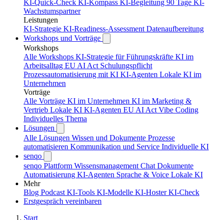
KI-Quick-Check
KI-Kompass
KI-Begleitung 90 Tage
KI-
Wachstumspartner
Leistungen
KI-Strategie
KI-Readiness-Assessment
Datenaufbereitung
Workshops und Vorträge
Workshops
Alle Workshops
KI-Strategie für Führungskräfte
KI im
Arbeitsalltag
EU AI Act Schulungspflicht
Prozessautomatisierung mit KI
KI-Agenten
Lokale KI im
Unternehmen
Vorträge
Alle Vorträge
KI im Unternehmen
KI im Marketing &
Vertrieb
Lokale KI
KI-Agenten
EU AI Act
Vibe Coding
Individuelles Thema
Lösungen
Alle Lösungen
Wissen und Dokumente
Prozesse
automatisieren
Kommunikation und Service
Individuelle KI
senqo
senqo Plattform
Wissensmanagement
Chat
Dokumente
Automatisierung
KI-Agenten
Sprache & Voice
Lokale KI
Mehr
Blog
Podcast
KI-Tools
KI-Modelle
KI-Hoster
KI-Check
Erstgespräch vereinbaren
Start