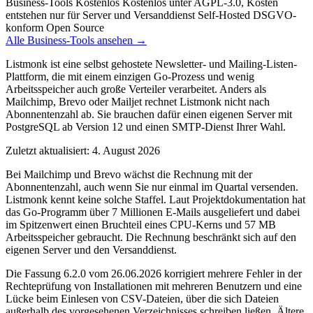
Business-Tools
Kostenlos
Kostenlos unter AGPL-3.0, Kosten
entstehen nur für Server und Versanddienst
Self-Hosted
DSGVO-
konform
Open Source
Alle Business-Tools ansehen →
Listmonk ist eine selbst gehostete Newsletter- und Mailing-Listen-
Plattform, die mit einem einzigen Go-Prozess und wenig
Arbeitsspeicher auch große Verteiler verarbeitet. Anders als
Mailchimp, Brevo oder Mailjet rechnet Listmonk nicht nach
Abonnentenzahl ab. Sie brauchen dafür einen eigenen Server mit
PostgreSQL ab Version 12 und einen SMTP-Dienst Ihrer Wahl.
Zuletzt aktualisiert: 4. August 2026
Bei Mailchimp und Brevo wächst die Rechnung mit der
Abonnentenzahl, auch wenn Sie nur einmal im Quartal versenden.
Listmonk kennt keine solche Staffel. Laut Projektdokumentation hat
das Go-Programm über 7 Millionen E-Mails ausgeliefert und dabei
im Spitzenwert einen Bruchteil eines CPU-Kerns und 57 MB
Arbeitsspeicher gebraucht. Die Rechnung beschränkt sich auf den
eigenen Server und den Versanddienst.
Die Fassung 6.2.0 vom 26.06.2026 korrigiert mehrere Fehler in der
Rechteprüfung von Installationen mit mehreren Benutzern und eine
Lücke beim Einlesen von CSV-Dateien, über die sich Dateien
außerhalb des vorgesehenen Verzeichnisses schreiben ließen. Ältere