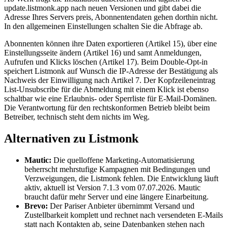
update.listmonk.app nach neuen Versionen und gibt dabei die
Adresse Ihres Servers preis, Abonnentendaten gehen dorthin nicht.
In den allgemeinen Einstellungen schalten Sie die Abfrage ab.
Abonnenten können ihre Daten exportieren (Artikel 15), über eine
Einstellungsseite ändern (Artikel 16) und samt Anmeldungen,
Aufrufen und Klicks löschen (Artikel 17). Beim Double-Opt-in
speichert Listmonk auf Wunsch die IP-Adresse der Bestätigung als
Nachweis der Einwilligung nach Artikel 7. Der Kopfzeileneintrag
List-Unsubscribe für die Abmeldung mit einem Klick ist ebenso
schaltbar wie eine Erlaubnis- oder Sperrliste für E-Mail-Domänen.
Die Verantwortung für den rechtskonformen Betrieb bleibt beim
Betreiber, technisch steht dem nichts im Weg.
Alternativen zu Listmonk
Mautic:
Die quelloffene Marketing-Automatisierung
beherrscht mehrstufige Kampagnen mit Bedingungen und
Verzweigungen, die Listmonk fehlen. Die Entwicklung läuft
aktiv, aktuell ist Version 7.1.3 vom 07.07.2026. Mautic
braucht dafür mehr Server und eine längere Einarbeitung.
Brevo:
Der Pariser Anbieter übernimmt Versand und
Zustellbarkeit komplett und rechnet nach versendeten E-Mails
statt nach Kontakten ab, seine Datenbanken stehen nach