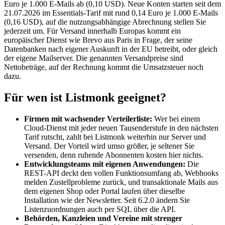
Euro je 1.000 E-Mails ab (0,10 USD). Neue Konten starten seit dem
21.07.2026 im Essentials-Tarif mit rund 0,14 Euro je 1.000 E-Mails
(0,16 USD), auf die nutzungsabhängige Abrechnung stellen Sie
jederzeit um. Für Versand innerhalb Europas kommt ein
europäischer Dienst wie Brevo aus Paris in Frage, der seine
Datenbanken nach eigener Auskunft in der EU betreibt, oder gleich
der eigene Mailserver. Die genannten Versandpreise sind
Nettobeträge, auf der Rechnung kommt die Umsatzsteuer noch
dazu.
Für wen ist Listmonk geeignet?
Firmen mit wachsender Verteilerliste:
Wer bei einem
Cloud-Dienst mit jeder neuen Tausenderstufe in den nächsten
Tarif rutscht, zahlt bei Listmonk weiterhin nur Server und
Versand. Der Vorteil wird umso größer, je seltener Sie
versenden, denn ruhende Abonnenten kosten hier nichts.
Entwicklungsteams mit eigenen Anwendungen:
Die
REST-API deckt den vollen Funktionsumfang ab, Webhooks
melden Zustellprobleme zurück, und transaktionale Mails aus
dem eigenen Shop oder Portal laufen über dieselbe
Installation wie der Newsletter. Seit 6.2.0 ändern Sie
Listenzuordnungen auch per SQL über die API.
Behörden, Kanzleien und Vereine mit strenger